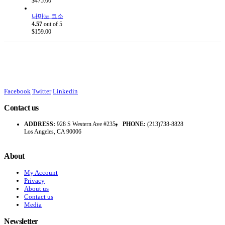
$
475.00
나마노 코소
4.57
out of 5
$
159.00
Facebook
Twitter
Linkedin
Contact us
ADDRESS:
928 S Western Ave #235,
PHONE:
(213)738-8828
Los Angeles, CA 90006
About
My Account
Privacy
About us
Contact us
Media
Newsletter