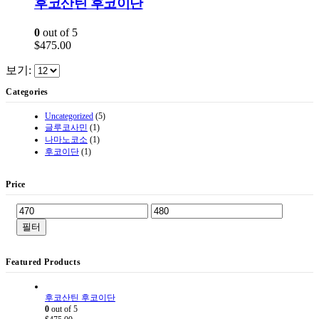
후코산틴 후코이단
0
out of 5
$
475.00
보기:
Categories
Uncategorized
(5)
글루코사민
(1)
나마노코소
(1)
후코이단
(1)
Price
최
최
소
대
필터
가
가
격
격
Featured Products
후코산틴 후코이단
0
out of 5