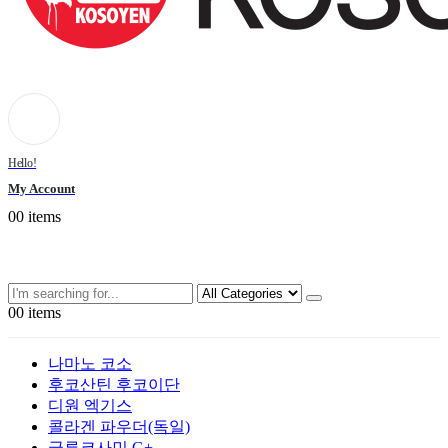
Hello!
My Account
0
0 items
0
0 items
나마노 코소
후코산틴 후코이단
디원 엑기스
콜라겐 파우더(독일)
글루코사민 G+